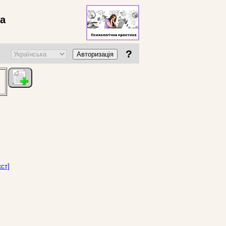
ва
?
Авторизація
ст]