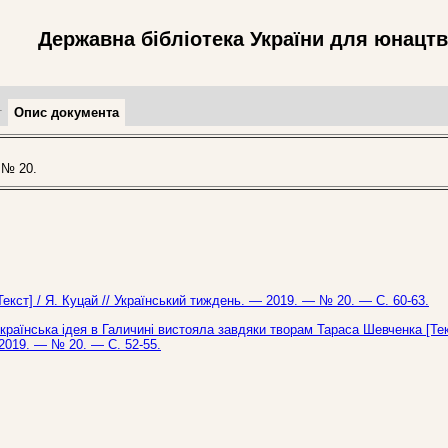
Державна бібліотека України для юнацт
т
Опис документа
 № 20.
екст] / Я. Куцай // Український тиждень. — 2019. — № 20. — С. 60-63.
українська ідея в Галичині вистояла завдяки творам Тараса Шевченка [Тек
 2019. — № 20. — С. 52-55.