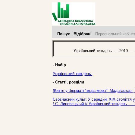
Пошук
Відібрані
Персональний кабіне
Український тиждень. — 2019. —
-
Набір
Український тиждень.
-
Статті, розділи
Життя у форматі "мора-мора": Мадаґаскар [Т
Своєчасний культ: У середині ХІХ століття 
/ С. Липовецький // Український тиждень. —