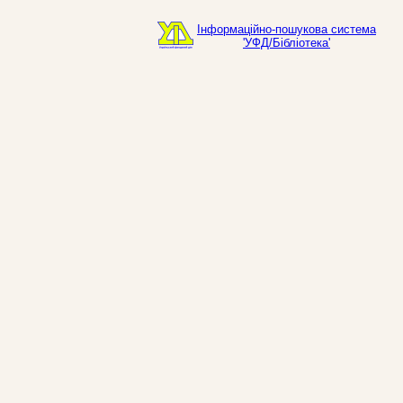
Інформаційно-пошукова система
'УФД/Бібліотека'