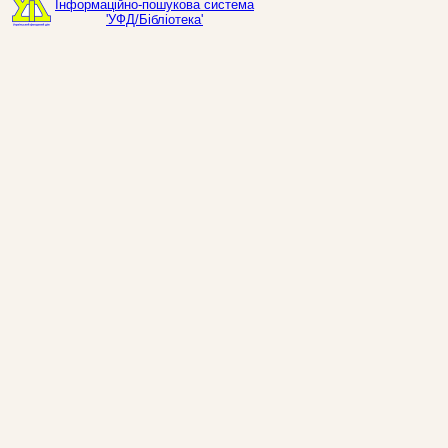
Інформаційно-пошукова система
'УФД/Бібліотека'