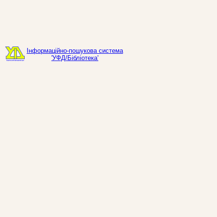
Інформаційно-пошукова система
'УФД/Бібліотека'