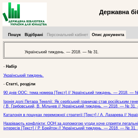
Державна бі
Пошук
Відібрані
Персональний кабінет
Опис документа
Український тиждень. — 2018. — № 31.
-
Набір
Український тиждень.
-
Статті, розділи
90 днів ООС: тема номера [Текст] // Український тиждень. — 2018. — №
Іронія долі Петара Текелії: Як сербський граничар став російським ген
/ В. Грибовський, В. Мільчев // Український тиждень. — 2018. — № 31. 
Каталонія в пошуках переможної стратегії [Текст] / А. Лазарева // Укр
Назрівають конфлікти: ООН за допомогою угоди хоче сприяти легальній
інтересів [Текст] / Р. Брейтон // Український тиждень. — 2018. — № 31.