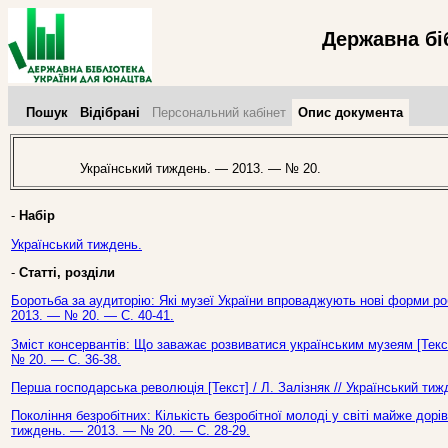
Державна бі
Пошук
Відібрані
Персональний кабінет
Опис документа
Український тиждень. — 2013. — № 20.
-
Набір
Український тиждень.
-
Статті, розділи
Боротьба за аудиторію: Які музеї України впроваджують нові форми роб
2013. — № 20. — С. 40-41.
Зміст консервантів: Що заважає розвиватися українським музеям [Текст
№ 20. — С. 36-38.
Перша господарська революція [Текст] / Л. Залізняк // Український ти
Покоління безробітних: Кількість безробітної молоді у світі майже дор
тиждень. — 2013. — № 20. — С. 28-29.