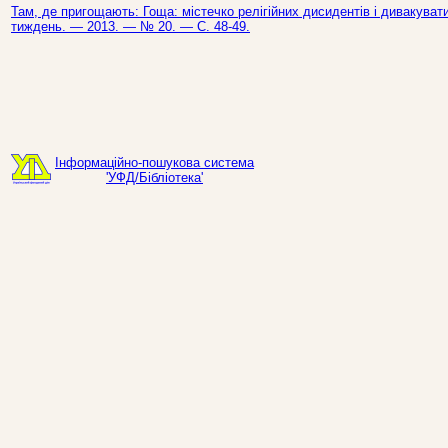
Там, де пригощають: Гоща: містечко релігійних дисидентів і дивакуватих
тиждень. — 2013. — № 20. — С. 48-49.
Інформаційно-пошукова система
'УФД/Бібліотека'