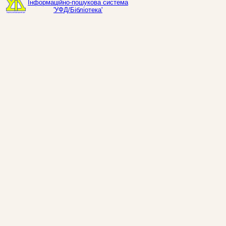
Інформаційно-пошукова система
'УФД/Бібліотека'