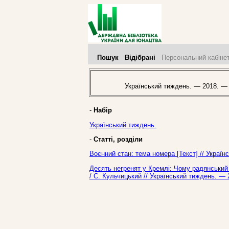
Пошук
Відібрані
Персональний кабіне
Український тиждень. — 2018. —
-
Набір
Український тиждень.
-
Статті, розділи
Воєнний стан: тема номера [Текст] // Украї
Десять негренят у Кремлі: Чому радянський
/ С. Кульчицький // Український тиждень. —