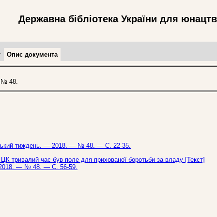
Державна бібліотека України для юнацт
т
Опис документа
 № 48.
нський тиждень. — 2018. — № 48. — С. 22-35.
 ЦК тривалий час був поле для прихованої боротьби за владу [Текст]
 2018. — № 48. — С. 56-59.