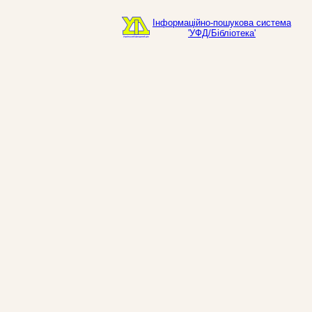
Інформаційно-пошукова система
'УФД/Бібліотека'