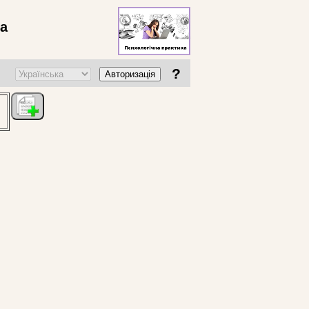
ва
?
Авторизація