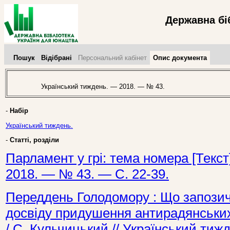
Державна бі
Пошук
Відібрані
Персональний кабінет
Опис документа
Український тиждень. — 2018. — № 43.
-
Набір
Український тиждень.
-
Статті, розділи
Парламент у грі: тема номера [Текст
2018. — № 43. — С. 22-39.
Переддень Голодомору : Що запозичи
досвіду придушення антирадянських 
/ С. Кульчицький // Український ти