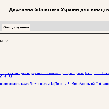
Державна бібліотека України для юнацт
т
Опис документа
 № 33.
Що знають сучасні українці та поляки одне про одного [Текст] / К. Новік
С. 61-63.
уських земель мала Люблінська унія [Текст] / В. Михайловський // Україн