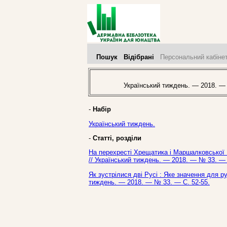
Пошук
Відібрані
Персональний кабіне
Український тиждень. — 2018. —
-
Набір
Український тиждень.
-
Статті, розділи
На перехресті Хрещатика і Маршалковської : 
// Український тиждень. — 2018. — № 33. — 
Як зустрілися дві Русі : Яке значення для р
тиждень. — 2018. — № 33. — С. 52-55.