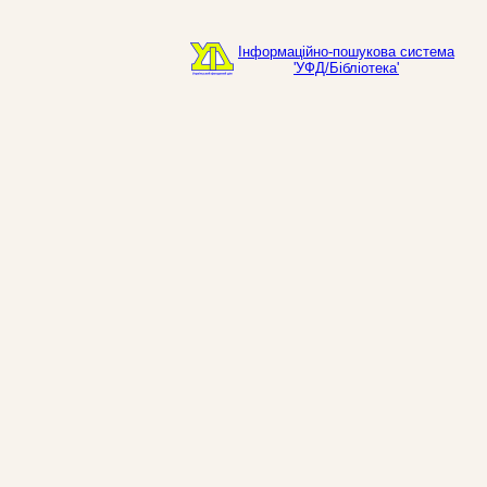
Інформаційно-пошукова система
'УФД/Бібліотека'