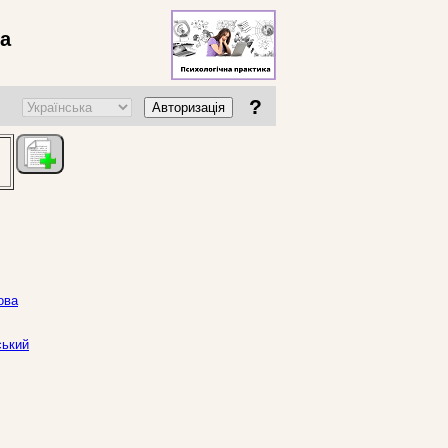
ва
?
Авторизація
ова
ський