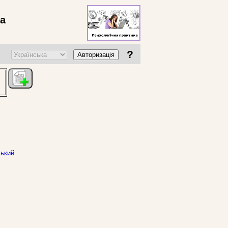
ва
?
Авторизація
ський