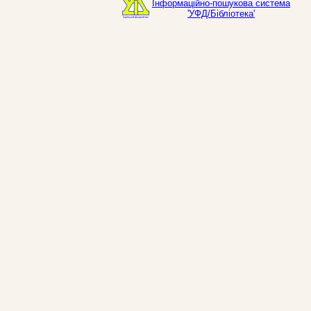
Інформаційно-пошукова система
'УФД/Бібліотека'