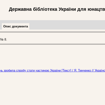
Державна бібліотека України для юнацт
т
Опис документа
 № 8.
ь зробила спробу стати частиною України [Текст] / Я. Тинченко // Україн