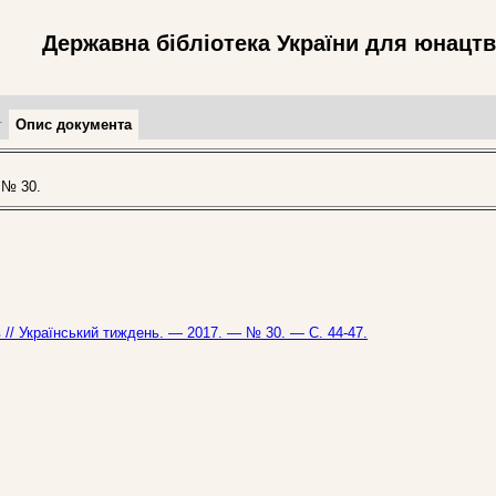
Державна бібліотека України для юнацт
т
Опис документа
 № 30.
ев // Український тиждень. — 2017. — № 30. — С. 44-47.