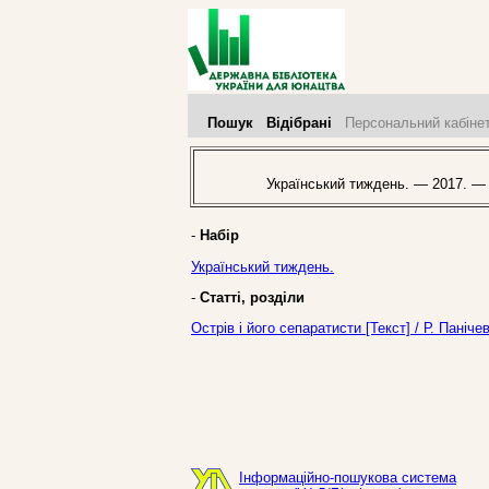
Пошук
Відібрані
Персональний кабіне
Український тиждень. — 2017. —
-
Набір
Український тиждень.
-
Статті, розділи
Острів і його сепаратисти [Текст] / Р. Паніч
Інформаційно-пошукова система