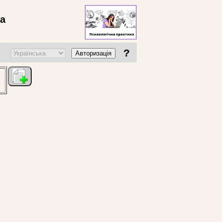
ва
?
Авторизація