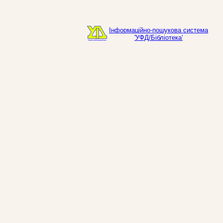
Інформаційно-пошукова система
'УФД/Бібліотека'