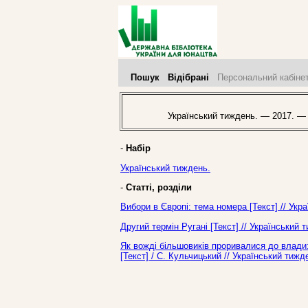
Пошук
Відібрані
Персональний кабіне
Український тиждень. — 2017. —
-
Набір
Український тиждень.
-
Статті, розділи
Вибори в Європі: тема номера [Текст] // Ук
Другий термін Ругані [Текст] // Український
Як вожді більшовиків проривалися до влади: 
[Текст] / С. Кульчицький // Український тиж