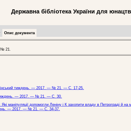
Державна бібліотека України для юнацт
т
Опис документа
 № 21.
раїнський тиждень. — 2017. — № 21. — С. 17-25.
 тиждень. — 2017. — № 21. — С. 30.
Які маніпуляції допомогли Леніну і К захопити владу в Петрограді й на 
день. — 2017. — № 21. — С. 34-37.