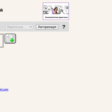
ва
?
Авторизація
місцях