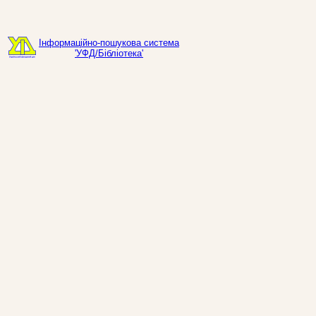
Інформаційно-пошукова система
'УФД/Бібліотека'