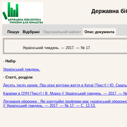
Державна бі
Пошук
Відібрані
Персональний кабінет
Опис документа
Український тиждень. — 2017. — № 17.
-
Набір
Український тиждень.
-
Статті, розділи
Десять тисяч кроків: Про різні відтінки життя в Китаї [Текст] / Ю. Сма
Караїми в ОУН [Текст] / В. Мороз // Український тиждень. — 2017. — №
Лікування оборонки : Які корупційні проблеми має український оборонн
// Український тиждень. — 2017. — № 17. — С. 12-13.