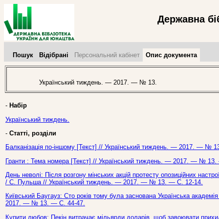
Державна бі
Пошук
Відібрані
Персональний кабінет
Опис документа
Український тиждень. — 2017. — № 13.
-
Набір
Український тиждень.
-
Статті, розділи
Балканізація по-іншому [Текст] // Український тиждень. — 2017. — № 13
Гранти : Тема номера [Текст] // Український тиждень. — 2017. — № 13. 
День неволі: Після розгону мінських акцій протесту опозиційних настро
/ С. Пульша // Український тиждень. — 2017. — № 13. — С. 12-14.
Київський Баугауз: Сто років тому була заснована Українська академія 
2017. — № 13. — С. 44-47.
Купити любов: Пекін витрачає мільярди доларів, щоб завоювати прихиль