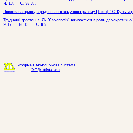
№ 13. — С. 35-37.
Прихована природа радянського комуносоціалізму [Текст] / С. Кульчиц
Труднощі зростання: Як "Самопоміч" вживається в роль демократичної о
2017. — № 13. — С. 8-9.
Інформаційно-пошукова система
'УФД/Бібліотека'