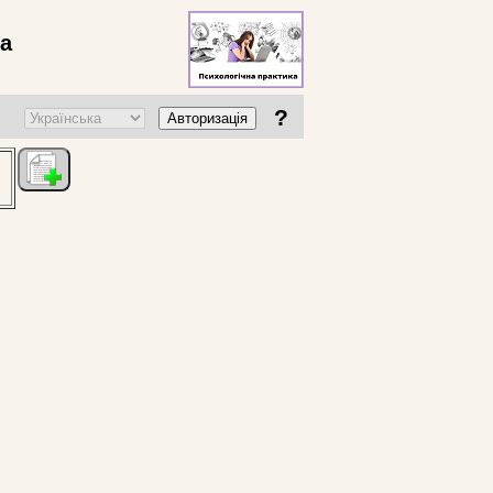
ва
?
Авторизація