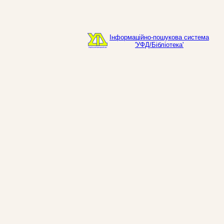
Інформаційно-пошукова система
'УФД/Бібліотека'