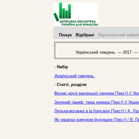
Пошук
Відібрані
Персональний кабіне
Український тиждень. — 2017. —
-
Набір
Український тиждень.
-
Статті, розділи
Великі друзі маленької людини [Текст] // У
Зелений тариф: тема номера [Текст] // Укра
Лялька-мотанка a la francaise [Текст] / А. 
Як українці комунізм будували [Текст] / В. 