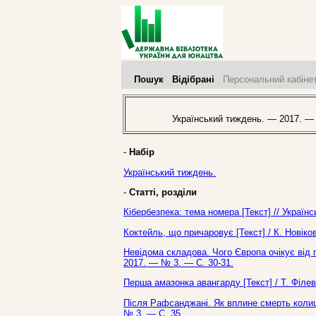
Пошук
Відібрані
Персональний кабіне
Український тиждень. — 2017. —
-
Набір
Український тиждень.
-
Статті, розділи
Кібербезпека: тема номера [Текст] // Україн
Коктейль, що причаровує [Текст] / К. Новіко
Невідома складова. Чого Європа очікує від 
2017. — № 3. — С. 30-31.
Перша амазонка авангарду [Текст] / Т. Філе
Після Рафсанджані. Як вплине смерть колишн
№ 3. — С. 35.