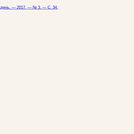
иждень. — 2017. — № 3. — С. 34.