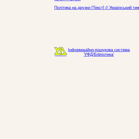
Політика на друзки [Текст] // Український т
Інформаційно-пошукова система
'УФД/Бібліотека'