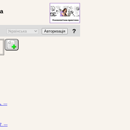
ва
?
Авторизація
ь. —
17. —