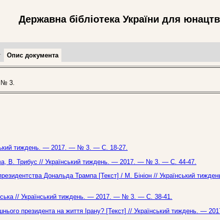
Державна бібліотека України для юнацт
т
Опис документа
 № 3.
ський тиждень. — 2017. — № 3. — С. 18-27.
ва, В. Трибус // Український тиждень. — 2017. — № 3. — С. 44-47.
президентства Дональда Трампа [Текст] / М. Бініон // Український тижден
вська // Український тиждень. — 2017. — № 3. — С. 38-41.
ього президента на життя Ірану? [Текст] // Український тиждень. — 20