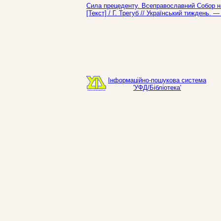
Сила прецеденту. Всеправославний Собор на
[Текст] / Г. Трегуб // Український тиждень. 
Інформаційно-пошукова система
'УФД/Бібліотека'