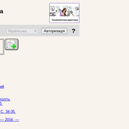
ва
?
Авторизація
кий
толіть
3.
С. 34-35.
. — 2016. —