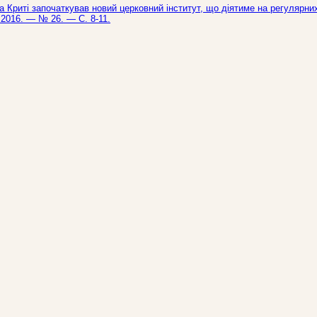
 Криті започаткував новий церковний інститут, що діятиме на регулярни
— 2016. — № 26. — С. 8-11.