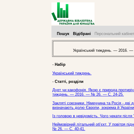
Пошук
Відібрані
Персональний кабіне
Український тиждень. — 2016. —
-
Набір
Український тиждень.
-
Статті, розділи
Дует чи какофонія. Якою є природа протиріч
тиждень. — 2016. — № 26. — С. 24-25.
Закляті союзники. Німеччина та Росія - дві
визначають долю Європи, зокрема й України 
Із головою в невідомість. Чого чекати після 
Неймовірний літальний об‘єкт. У повітря під
№ 26. — С. 40-41.