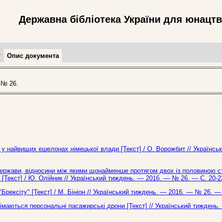
Державна бібліотека України для юнацт
т
Опис документа
 № 26.
 у найвищих ешелонах німецької влади [Текст] / О. Ворожбит // Українсь
 держави, відносини між якими щонайменше протягом двох із половиною с
[Текст] / Ю. Олійник // Український тиждень. — 2016. — № 26. — С. 20-2
"Брексіту" [Текст] / М. Бініон // Український тиждень. — 2016. — № 26. — 
німаються персональні пасажирські дрони [Текст] // Український тиждень