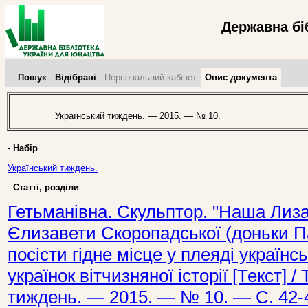
Державна бі
Пошук
Відібрані
Персональний кабінет
Опис документа
Український тиждень. — 2015. — № 10.
-
Набір
Український тиждень.
-
Статті, розділи
Гетьманівна. Скульптор. "Наша Лизав
Єлизавети Скоропадської (доньки П
посісти гідне місце у плеяді українсь
українок вітчизняної історії [Текст] /
тиждень. — 2015. — № 10. — С. 42-