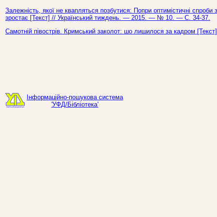
Залежність, якої не квапляться позбутися: Попри оптимістичні спроби зв
зростає [Текст] // Український тиждень. — 2015. — № 10. — С. 34-37.
Самотній півострів. Кримський заколот: шо лишилося за кадром [Текст]
Інформаційно-пошукова система
'УФД/Бібліотека'