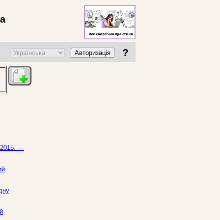
ва
?
Авторизація
 2015. —
ий
ідну
й