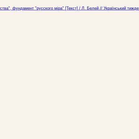
ва", фундамент "русского міра" [Текст] / Л. Белей // Український тижд