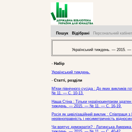
Пошук
Відібрані
Персональний кабіне
Український тиждень. — 2015. —
-
Набір
Український тиждень.
-
Статті, розділи
М'язи північного сусіда : До яких викликів г
№ 11. — С. 10-13.
Наша Стіна : Тільки україноцентризм здатен 
тиждень. — 2015. — № 11. — С. 16-19.
Росія як цивілізаційний виклик : Співпраця 
нерівноправність і несиметричність відносин
Чи врятує демократія? : Латинська Америка у
тиждень. — 2015. — № 11. — С. 40-42.