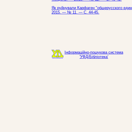
Як руйнували Карфаген "общерусского единст
2015. — № 11. — С. 44-45.
Інформаційно-пошукова система
'УФД/Бібліотека'