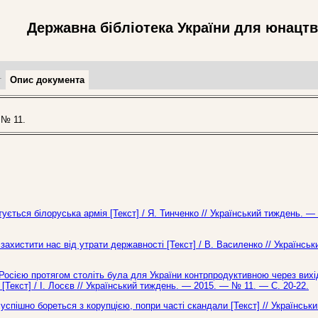
Державна бібліотека України для юнацт
т
Опис документа
 № 11.
отується білоруська армія [Текст] / Я. Тинченко // Український тиждень. —
захистити нас від утрати державності [Текст] / В. Василенко // Українськ
з Росією протягом століть була для України контрпродуктивною через вих
 [Текст] / І. Лосєв // Український тиждень. — 2015. — № 11. — С. 20-22.
спішно бореться з корупцією, попри часті скандали [Текст] // Українськи