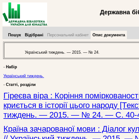
Державна бі
Пошук
Відібрані
Персональний кабінет
Опис документа
Український тиждень. — 2015. — № 24.
-
Набір
Український тиждень.
-
Статті, розділи
Гіреєва віра : Коріння поміркованос
криється в історії цього народу [Текст
тиждень. — 2015. — № 24. — С. 40-
Країна зачарованої мови : Діалог куль
// Український тиждень. — 2015. — 