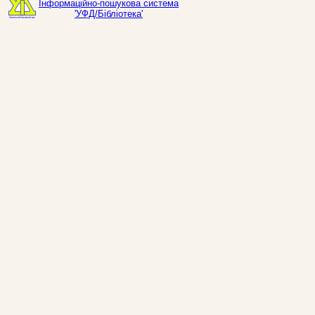
Інформаційно-пошукова система
'УФД/Бібліотека'