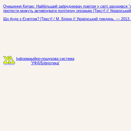
Очищення Китаю: Найбільший забруднювач повітря у світі заходився "
протести можуть активізувати політичну опозицію [Текст] // Українськ
Що буде з Єгиптом? [Текст] / М. Бініон // Український тиждень. — 2013
Інформаційно-пошукова система
'УФД/Бібліотека'