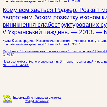
// Український тиждень. — 2013. — № 15. — С. 28-29.
Кому всміхається Роджер: Розквіт м
зворотним боком розвитку економіки,
виникнення слабоструктурованих сус
// Український тиждень. — 2013. — 
Культ Кіма зсередини: Незважаючи на апокаліптичні прогнози, у столи
// Український тиждень. — 2013. — № 15. — С. 36-37.
Міф Квітки: Як американська співачка стала "голосом України" [Текст]
С. 50-52.
Нова економіка спільного споживання: В інтернеті можна знайти все, щ
№ 15. — С. 42-43.
Інформаційно-пошукова система
'УФД/Бібліотека'