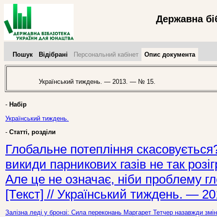
Державна бі
Пошук
Відібрані
Персональний кабінет
Опис документа
Український тиждень. — 2013. — № 15.
-
Набір
Український тиждень.
-
Статті, розділи
Глобальне потепління скасовується
викиди парникових газів не так розіг
Але це не означає, ніби проблему г
[Текст] // Український тиждень. — 2
Залізна леді у бронзі: Сила переконань Маргарет Тетчер назавжди змін