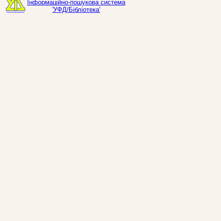
Інформаційно-пошукова система
'УФД/Бібліотека'