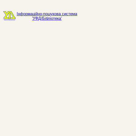
Інформаційно-пошукова система
'УФД/Бібліотека'