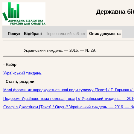
Державна бі
Пошук
Відібрані
Персональний кабінет
Опис документа
Український тиждень. — 2016. — № 29.
-
Набір
Український тиждень.
-
Статті, розділи
Малі форми: як народжуються нові види туризму [Текст] / Т. Гармаш //
Подорожі Україною: тема номера [Текст] // Український тиждень. — 201
Селфі з Джастіном [Текст] / Онух // Український тиждень. — 2016. — №