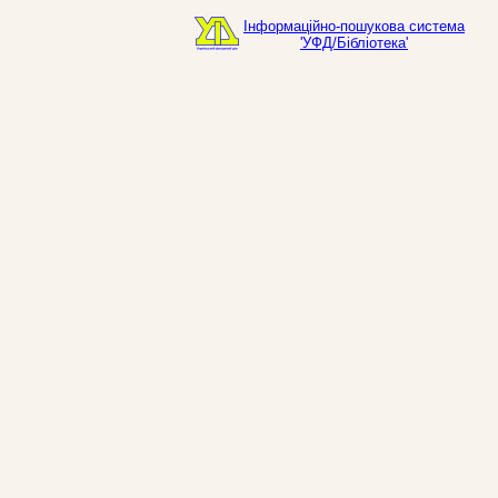
Інформаційно-пошукова система
'УФД/Бібліотека'