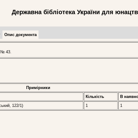
Державна бібліотека України для юнацт
т
Опис документа
 № 43.
Примірники
Кількість
В наявно
ський, 122/1)
1
1