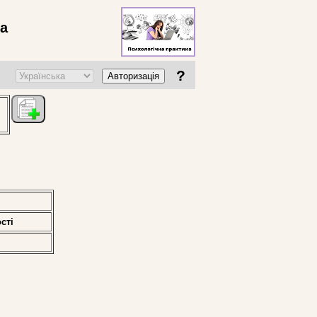
ва
?
Авторизація
стi