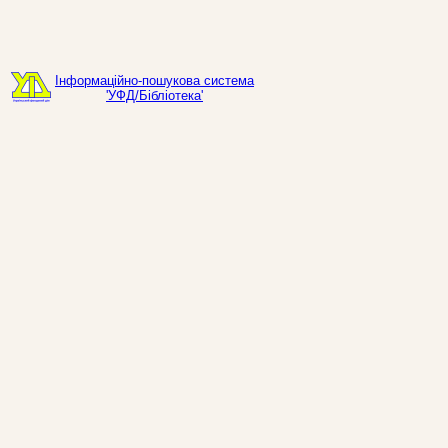
Інформаційно-пошукова система
'УФД/Бібліотека'