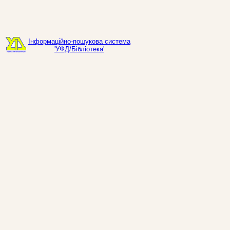
Інформаційно-пошукова система
'УФД/Бібліотека'