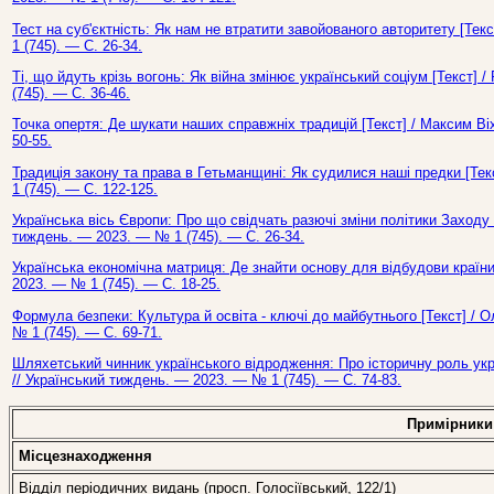
Тест на суб'єктність: Як нам не втратити завойованого авторитету [Те
1 (745). — С. 26-34.
Ті, що йдуть крізь вогонь: Як війна змінює український соціум [Текст]
(745). — С. 36-46.
Точка опертя: Де шукати наших справжніх традицій [Текст] / Максим Ві
50-55.
Традиція закону та права в Гетьманщині: Як судилися наші предки [Те
1 (745). — С. 122-125.
Українська вісь Європи: Про що свідчать разючі зміни політики Заходу 
тиждень. — 2023. — № 1 (745). — С. 26-34.
Українська економічна матриця: Де знайти основу для відбудови країни
2023. — № 1 (745). — С. 18-25.
Формула безпеки: Культура й освіта - ключі до майбутнього [Текст] / 
№ 1 (745). — С. 69-71.
Шляхетський чинник українського відродження: Про історичну роль укра
// Український тиждень. — 2023. — № 1 (745). — С. 74-83.
Примірники
Місцезнаходження
Відділ періодичних видань (просп. Голосіївський, 122/1)