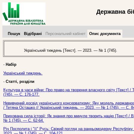
Державна бі
Пошук
Відібрані
Персональний кабінет
Опис документа
Український тиждень [Текст]. — 2023. — № 1 (745).
-
Набір
Український тиждень.
-
Статті, розділи
Культура в часи війни: Про право на творення власного світу [Текст] 
(745). — С. 176-177.
Невивчений досвід українського консерватизму: Яку модель державнос
/ Тетяна Осташко // Український тиждень. — 2023. — № 1 (745). — С. 8
Прихована сила історії: Як знання про минуле творить націю [Текст] /
№ 1 (745). — С. 62-64.
Річ Посполита і "її" Русь: Свіжий погляд на ранньомодерну Республіку 
2023. — № 1 (745). — С. 104-121.