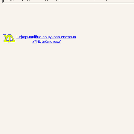
Інформаційно-пошукова система
'УФД/Бібліотека'