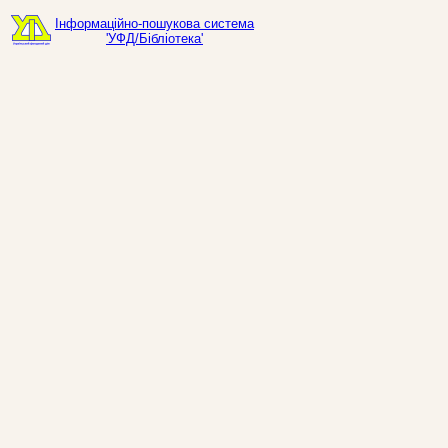
Інформаційно-пошукова система
'УФД/Бібліотека'