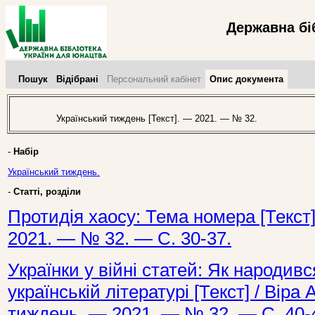
Державна бі
Пошук
Відібрані
Персональний кабінет
Опис документа
Український тиждень [Текст]. — 2021. — № 32.
-
Набір
Український тиждень.
-
Статті, розділи
Протидія хаосу: Тема номера [Текст]
2021. — № 32. — С. 30-37.
Українки у війні статей: Як народивс
українській літературі [Текст] / Віра 
тиждень. — 2021. — № 32. — С. 40-