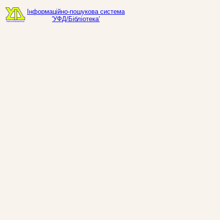
Інформаційно-пошукова система
'УФД/Бібліотека'