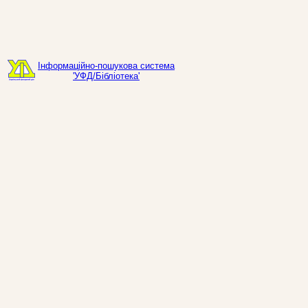
Інформаційно-пошукова система
'УФД/Бібліотека'