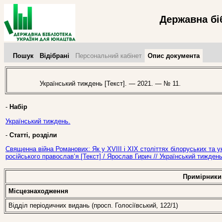
Державна бі
Пошук
Відібрані
Персональний кабінет
Опис документа
Український тиждень [Текст]. — 2021. — № 11.
-
Набір
Український тиждень.
-
Статті, розділи
Священна війна Романових: Як у ХVІІІ і ХІХ століттях білоруських та 
російського православ‘я [Текст] / Ярослав Гирич // Український тижден
Примірники
Місцезнаходження
Відділ періодичних видань (просп. Голосіївський, 122/1)