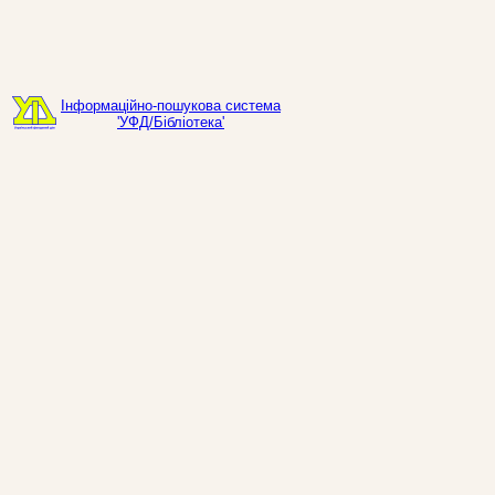
Інформаційно-пошукова система
'УФД/Бібліотека'