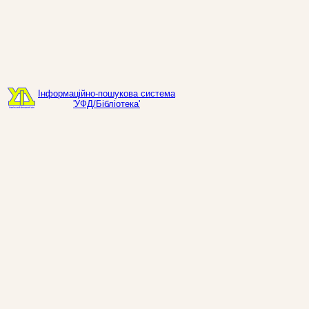
Інформаційно-пошукова система
'УФД/Бібліотека'