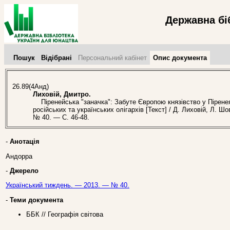
Державна бі
Пошук
Відібрані
Персональний кабінет
Опис документа
26.89(4Анд)
Лиховій, Дмитро.
Піренейська "заначка": Забуте Європою князівство у Пірен
російських та українських олігархів [Текст] / Д. Лиховій, Л. Ш
№ 40. — С. 46-48.
-
Анотація
Андорра
-
Джерело
Український тиждень. — 2013. — № 40.
-
Теми документа
ББК // Географія світова