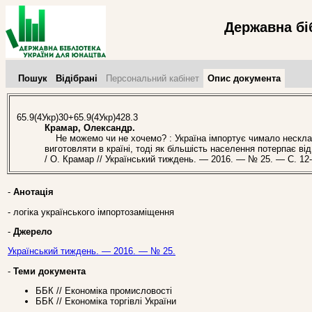
Державна бі
Пошук
Відібрані
Персональний кабінет
Опис документа
65.9(4Укр)30+65.9(4Укр)428.3
Крамар, Олександр.
Не можемо чи не хочемо? : Україна імпортує чимало несклад
виготовляти в країні, тоді як більшість населення потерпає від
/ О. Крамар // Український тиждень. — 2016. — № 25. — С. 12-
-
Анотація
- логіка українського імпортозаміщення
-
Джерело
Український тиждень. — 2016. — № 25.
-
Теми документа
ББК // Економіка промисловості
ББК // Економіка торгівлі України