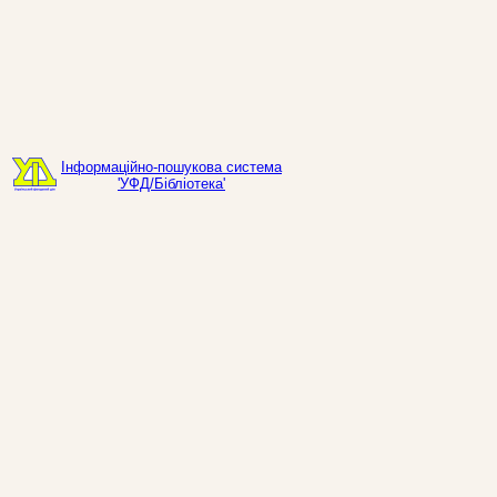
Інформаційно-пошукова система
'УФД/Бібліотека'