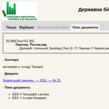
Державна бі
Пошук
Відібрані
Персональний кабінет
Опис документа
26.89(6Тан)+63.3(6)
Панічев, Ростислав.
Далекий і близький Занзібар [Текст] / Р. Панічев // Українсь
-
Анотація
автономія у складі Танзанії
-
Джерело
Український тиждень. — 2016. — № 25.
-
Теми документа
ББК // Географія світова
ББК // Історія Америки