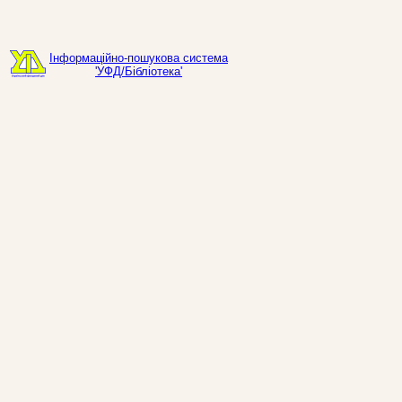
Інформаційно-пошукова система
'УФД/Бібліотека'