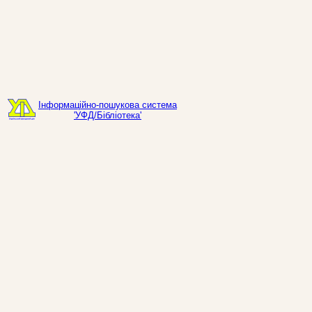
Інформаційно-пошукова система
'УФД/Бібліотека'