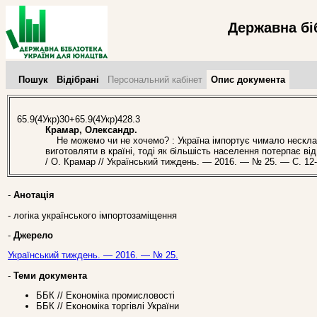
Державна бі
Пошук
Відібрані
Персональний кабінет
Опис документа
65.9(4Укр)30+65.9(4Укр)428.3
Крамар, Олександр.
Не можемо чи не хочемо? : Україна імпортує чимало несклад
виготовляти в країні, тоді як більшість населення потерпає від
/ О. Крамар // Український тиждень. — 2016. — № 25. — С. 12-
-
Анотація
- логіка українського імпортозаміщення
-
Джерело
Український тиждень. — 2016. — № 25.
-
Теми документа
ББК // Економіка промисловості
ББК // Економіка торгівлі України