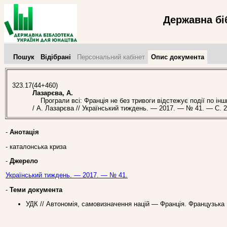
Державна бі
Пошук
Відібрані
Персональний кабінет
Опис документа
323.17(44+460)
Лазарєва, А.
Програли всі: Франція не без тривоги відстежує події по інши
/ А. Лазарєва // Український тиждень. — 2017. — № 41. — С. 2
-
Анотація
- каталонська криза
-
Джерело
Український тиждень. — 2017. — № 41.
-
Теми документа
УДК // Автономія, самовизначення націй — Франція. Французька Р