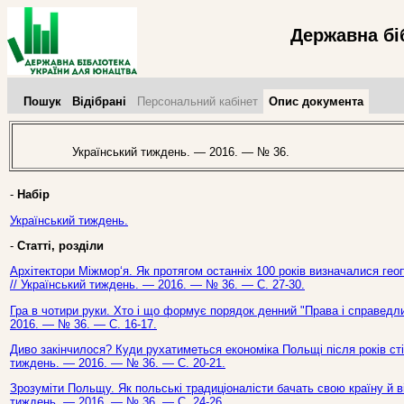
Державна бі
Пошук
Відібрані
Персональний кабінет
Опис документа
Український тиждень. — 2016. — № 36.
-
Набір
Український тиждень.
-
Статті, розділи
Архітектори Міжмор‘я. Як протягом останніх 100 років визначалися геопо
// Український тиждень. — 2016. — № 36. — С. 27-30.
Гра в чотири руки. Хто і що формує порядок денний "Права і справедлив
2016. — № 36. — С. 16-17.
Диво закінчилося? Куди рухатиметься економіка Польщі після років стій
тиждень. — 2016. — № 36. — С. 20-21.
Зрозуміти Польщу. Як польські традиціоналісти бачать свою країну й ві
тиждень. — 2016. — № 36. — С. 24-26.