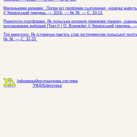
Маленькими кроками : Попри всі проблеми сьогодення, українці живуть 
// Український тиждень. — 2016. — № 36. — С. 10-13.
Розколота платформа. Як польська опозиція переживе поразку, сканда
розчарованих виборців [Текст] / О. Ворожбит // Український тиждень. 
Тіні минулого. Як історична пам‘ять стає інструментом польської політи
№ 36. — С. 31-33.
Інформаційно-пошукова система
'УФД/Бібліотека'