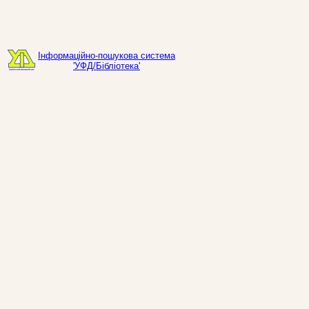
Інформаційно-пошукова система
'УФД/Бібліотека'