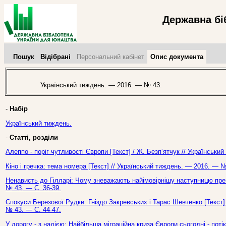
Державна бі
Пошук
Відібрані
Персональний кабінет
Опис документа
Український тиждень. — 2016. — № 43.
-
Набір
Український тиждень.
-
Статті, розділи
Алеппо - поріг чутливості Європи [Текст] / Ж. Безп‘ятчук // Українськ
Кіно і гречка: тема номера [Текст] // Український тиждень. — 2016. — №
Ненависть до Гілларі: Чому зневажають найімовірнішу наступницю пре
№ 43. — С. 36-39.
Спокуси Березової Рудки: Гніздо Закревських і Тарас Шевченко [Текст]
№ 43. — С. 44-47.
У дорогу - з надією: Найбільша міграційна криза Європи сьогодні - потік а