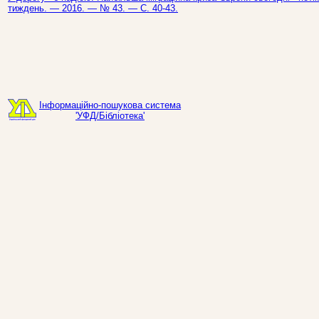
тиждень. — 2016. — № 43. — С. 40-43.
Інформаційно-пошукова система
'УФД/Бібліотека'