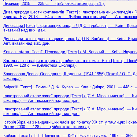
Чижиков, 2015. — 239 с. — (Бібліотека школяра ; т.1.).
Дива природи шести континентів [Текст] : ілюстрована енциклопедія / [О
Кристал Бук, 2018. — 64 с. : іл. — (Бібліотека школяра). — Авт. вказан
Динозаври [Текст] : фотоенциклопедія / [Д.С. Турбаніст]. — Київ : Крис
вказаний над вих. дан.
Динозаври та інші давні тварини [Текст] / [О.В. Зав'язкін]. — Київ : Кри
Авт. вказан над вих. дан.
Євшан - зілля. Поезії. Переклади [Текст] / М. Вороний. — Київ : Науко
Загальна географія в термінах, таблицях та схемах. 6 кл [Текст] : Посі
1998. — 128 с. — (Бібліотека школяра).
Зачарована Десна; Оповідання; Щоденник (1941-1956) [Текст] / О. П. До
школяра).
Звіробій [Текст] : Роман / Д. Ф. Купер. — Київ : Дніпро, 2001. — 448 с.
Ілюстрований атлас живої природи [Текст] / [С.А. Мірошниченко]. — Киї
школяра). — Авт. вказаний над вих. дан.
Ілюстрований атлас живої природи [Текст] / [С.А. Мірошниченко]. — Київ
школяра). — Авт. вказаний над вих. дан.
Історія України з найдавніших часів до початку ХХ ст. у таблицях і схема
Логос, 2000. — 128 с. — (Бібліотека школяра).
Кобзар [Текст] / Т. Г. Шевченко. — Київ : Наукова думка, 1997. — 368с.