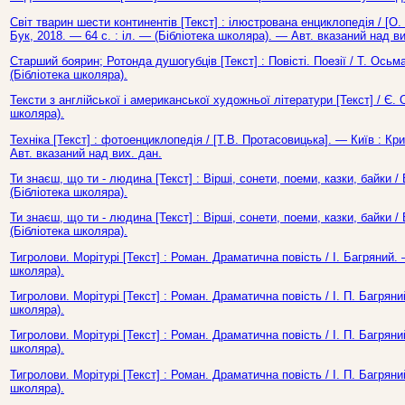
Світ тварин шести континентів [Текст] : ілюстрована енциклопедія / [О.
Бук, 2018. — 64 с. : іл. — (Бібліотека школяра). — Авт. вказаний над ви
Старший боярин; Ротонда душогубців [Текст] : Повісті. Поезії / Т. Ось
(Бібліотека школяра).
Тексти з англійської і американської художньої літератури [Текст] / Є. 
школяра).
Техніка [Текст] : фотоенциклопедія / [Т.В. Протасовицька]. — Київ : Кр
Авт. вказаний над вих. дан.
Ти знаєш, що ти - людина [Текст] : Вірші, сонети, поеми, казки, байки 
(Бібліотека школяра).
Ти знаєш, що ти - людина [Текст] : Вірші, сонети, поеми, казки, байки
(Бібліотека школяра).
Тигролови. Морітурі [Текст] : Роман. Драматична повість / І. Багряний.
школяра).
Тигролови. Морітурі [Текст] : Роман. Драматична повість / І. П. Багрян
школяра).
Тигролови. Морітурі [Текст] : Роман. Драматична повість / І. П. Багрян
школяра).
Тигролови. Морітурі [Текст] : Роман. Драматична повість / І. П. Багрян
школяра).