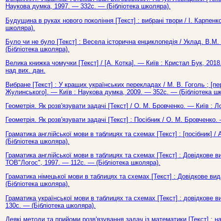
Наукова думка, 1997. — 332с. — (Бібліотека школяра).
Будущина в руках нового покоління [Текст] : вибрані твори / І. Карпенк
школяра).
Було чи не було [Текст] : Весела історична енциклопедія / Уклад. В.М
(Бібліотека школяра).
Велика книжка чомучки [Текст] / [А. Котка]. — Київ : Кристал Бук, 2018
над вих. дан.
Вибране [Текст] : У кращих українських перекладах / М. В. Гоголь ; [п
Жулинського]. — Київ : Наукова думка, 2009. — 352с. — (Бібліотека ш
Геометрія. Як розв'язувати задачі [Текст] / О. М. Бровченко. — Київ : Л
Геометрія. Як розв'язувати задачі [Текст] : Посібник / О. М. Бровченко.
Граматика англійської мови в таблицях та схемах [Текст] : [посібник] / 
(Бібліотека школяра).
Граматика англійської мови в таблицях та схемах [Текст] : Довідкове в
ТОВ"Логос", 1997. — 112с. — (Бібліотека школяра).
Граматика німецької мови в таблицях та схемах [Текст] : Довідкове вид
(Бібліотека школяра).
Граматика української мови в таблицях та схемах [Текст] : довідкове в
130с. — (Бібліотека школяра).
Деякі методи та прийоми розв'язування задач із математики [Текст] : нав