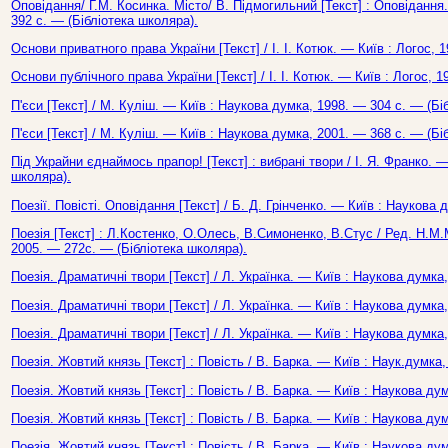
Оповідання/ Г.М. Косинка. Місто/ В. Підмогильний [Текст] : Оповідання
392 с. — (Бібліотека школяра).
Основи приватного права України [Текст] / І. І. Котюк. — Київ : Логос, 
Основи публічного права України [Текст] / І. І. Котюк. — Київ : Логос, 
П'єси [Текст] / М. Куліш. — Київ : Наукова думка, 1998. — 304 с. — (Бі
П'єси [Текст] / М. Куліш. — Київ : Наукова думка, 2001. — 368 с. — (Бі
Під Украйни єднаймось прапор! [Текст] : вибрані твори / І. Я. Франко. —
школяра).
Поезії. Повісті. Оповідання [Текст] / Б. Д. Грінченко. — Київ : Наукова
Поезія [Текст] : Л.Костенко, О.Олесь, В.Симоненко, В.Стус / Ред. Н.М
2005. — 272с. — (Бібліотека школяра).
Поезія. Драматичні твори [Текст] / Л. Українка. — Київ : Наукова думка
Поезія. Драматичні твори [Текст] / Л. Українка. — Київ : Наукова думка
Поезія. Драматичні твори [Текст] / Л. Українка. — Київ : Наукова думка
Поезія. Жовтий князь [Текст] : Повість / В. Барка. — Київ : Наук.думка
Поезія. Жовтий князь [Текст] : Повість / В. Барка. — Київ : Наукова ду
Поезія. Жовтий князь [Текст] : Повість / В. Барка. — Київ : Наукова ду
Поезія. Жовтий князь [Текст] : Повість / В. Барка. — Київ : Наукова ду