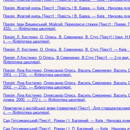
Поезія. Жовтий князь [Текст] : Повість / В. Барка. — Київ : Наукова ду
Поезія. Жовтий князь [Текст] : Повість / В. Барка. — Київ : Наукова ду
Поезія. Іван Вишенський. Мойсей. Перехресні стежки [Текст] : Поеми. П
432с. — (Бібліотека школяра).
Поезія: Л. Костенко, О. Олесь, В. Симоненко, В. Стус [Текст] / [ред. 
с. — (Бібліотека школяра).
Поезія: Л. Костенко, О. Олесь, В. Симоненко, В. Стус [Текст]. — Київ 
Поезія: Л.Костенко, О.Олесь, В.Симоненко, В.Стус [Текст]. — 2-ге вид
(Бібліотека школяра).
Поезія: Ліна Костенко, Олександр Олесь, Василь Симоненко, Василь Ст
2001. — 272с. — (Бібліотека школяра).
Поезія: Ліна Костенко, Олександр Олесь, Василь Симоненко, Василь Ст
2002. — 272с. — (Бібліотека школяра).
Поезія: Ліна Костенко, Олександр Олесь, Василь Симоненко, Василь Ст
думка, 2000. — 272 с. — (Бібліотека школяра).
Практикум з англійської мови (граматика) [Текст] : Для старшокласників
с. — (Бібліотека школяра).
Сад Гетсиманський [Текст] : Роман / І. Багряний. — Київ : Наукова дум
Сад Гетсиманський [Текст] : Роман / І. П. Багряний. — Київ : Наукова 