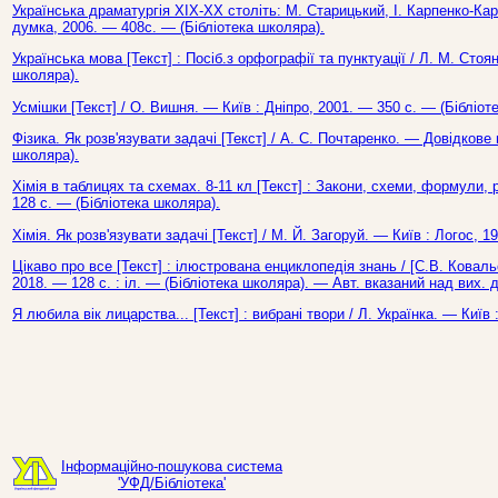
Українська драматургія XIX-XX століть: М. Старицький, І. Карпенко-Кари
думка, 2006. — 408с. — (Бібліотека школяра).
Українська мова [Текст] : Посіб.з орфографії та пунктуації / Л. М. Стоя
школяра).
Усмішки [Текст] / О. Вишня. — Київ : Дніпро, 2001. — 350 с. — (Бібліот
Фізика. Як розв'язувати задачі [Текст] / А. С. Почтаренко. — Довідкове
школяра).
Хімія в таблицях та схемах. 8-11 кл [Текст] : Закони, схеми, формули, 
128 с. — (Бібліотека школяра).
Хімія. Як розв'язувати задачі [Текст] / М. Й. Загоруй. — Київ : Логос, 
Цікаво про все [Текст] : ілюстрована енциклопедія знань / [С.В. Ковальо
2018. — 128 с. : іл. — (Бібліотека школяра). — Авт. вказаний над вих. 
Я любила вік лицарства... [Текст] : вибрані твори / Л. Українка. — Київ
Інформаційно-пошукова система
'УФД/Бібліотека'