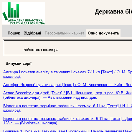
Державна бі
Пошук
Відібрані
Персональний кабінет
Опис документа
Бібліотека школяра.
-
Випуски серії
Алгебра і початки аналізу в таблицях і схемах 7-11 кл [Текст] / О. М. Б
школяра).
Алгебра. Як розв'язувати задачі [Текст] / О. М. Бровченко. — Київ : Ло
Атлас Всесвіту для дітей [Текст] / [В.І. Щенников ; пер. з рос. Ю.В. Жи
(Бібліотека школяра). — Авт. вказаний над вих. дан.
Біологія в поняттях, термінах, таблицях і схемах. 6-11 кл [Текст] / Н. І
школяра).
Біологія в поняттях, термінах, таблицях та схемах. 6-11 кл [Текст] : До
128 с. — (Бібліотека школяра).
Бояриня/Л. Українка. Гетьман Іван Виговський/І. Нечуй-Левицький [Текс