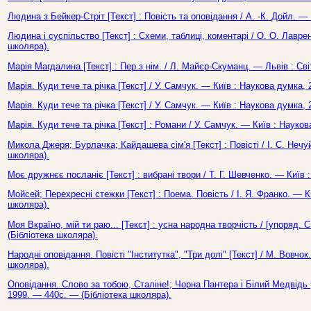
Людина з Бейкер-Стріт [Текст] : Повість та оповідання / А. -К. Дойл. —
Людина і суспільство [Текст] : Схеми, таблиці, коментарі / О. О. Лавре
школяра).
Марія Магдалина [Текст] : Пер.з нім. / Л. Майєр-Скуманц. — Львів : Світ
Марія. Куди тече та річка [Текст] / У. Самчук. — Київ : Наукова думка,
Марія. Куди тече та річка [Текст] / У. Самчук. — Київ : Наукова думка,
Марія. Куди тече та річка [Текст] : Романи / У. Самчук. — Київ : Науко
Микола Джеря; Бурлачка; Кайдашева сім'я [Текст] : Повісті / І. С. Нечу
школяра).
Моє дружнєє посланіє [Текст] : вибрані твори / Т. Г. Шевченко. — Київ 
Мойсей; Перехресні стежки [Текст] : Поема. Повість / І. Я. Франко. — К
школяра).
Моя Вкраїно, мій ти раю... [Текст] : усна народна творчість / [упоряд. 
(Бібліотека школяра).
Народні оповідання. Повісті "Інститутка", "Три долі" [Текст] / М. Вовчо
школяра).
Оповідання. Слово за тобою, Сталіне!; Чорна Пантера і Білий Медвідь [
1999. — 440с. — (Бібліотека школяра).