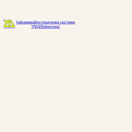
Інформаційно-пошукова система
'УФД/Бібліотека'