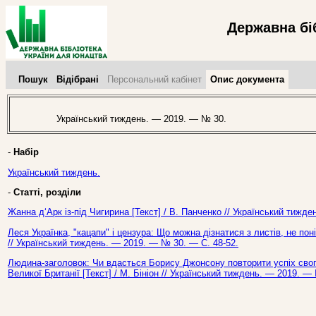
Державна бі
Пошук
Відібрані
Персональний кабінет
Опис документа
Український тиждень. — 2019. — № 30.
-
Набір
Український тиждень.
-
Статті, розділи
Жанна д‘Арк із-під Чигирина [Текст] / В. Панченко // Український тижд
Леся Українка, "кацапи" і цензура: Що можна дізнатися з листів, не пон
// Український тиждень. — 2019. — № 30. — С. 48-52.
Людина-заголовок: Чи вдасться Борису Джонсону повторити успіх свого
Великої Британії [Текст] / М. Бініон // Український тиждень. — 2019. —