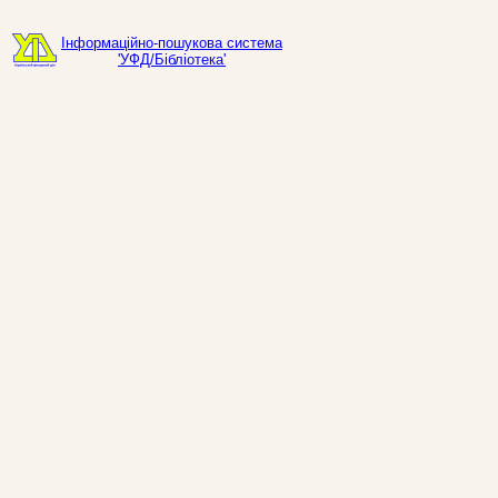
Інформаційно-пошукова система
'УФД/Бібліотека'