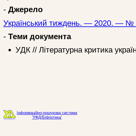
-
Джерело
Український тиждень. — 2020. — № 
-
Теми документа
УДК // Літературна критика украї
Інформаційно-пошукова система
'УФД/Бібліотека'