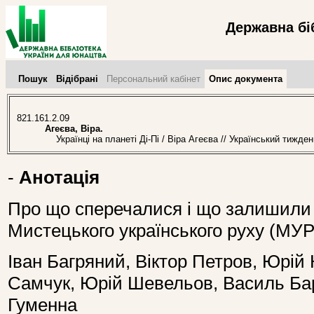
Державна бі
Пошук
Відібрані
Персональний кабінет
Опис документа
821.161.2.09
Агеєва, Віра.
Українці на планеті Ді-Пі / Віра Агеєва // Український тижде
-
Анотація
Про що сперечалися і що залишили 
Мистецького українського руху (МУР
Іван Багряний, Віктор Петров, Юрій 
Самчук, Юрій Шевельов, Василь Бар
Гуменна