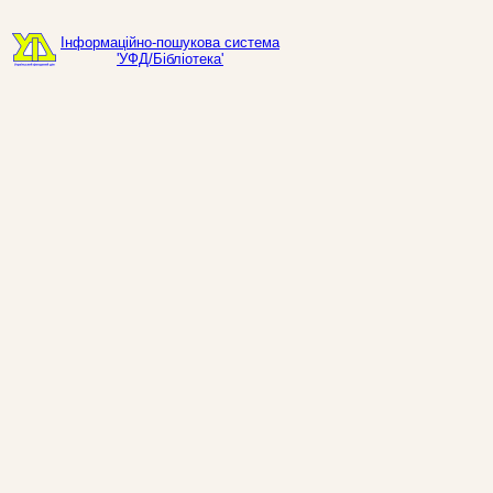
Інформаційно-пошукова система
'УФД/Бібліотека'