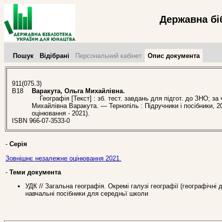
Державна бі
Пошук
Відібрані
Персональний кабінет
Опис документа
911(075.3)
В18
Варакута, Ольга Михайлівна.
Географія [Текст] : зб. тест. завдань для підгот. до ЗНО; з
Михайлівна Варакута. — Тернопіль : Підручники і посібники, 
оцінювання - 2021).
ISBN 966-07-3533-0
-
Серія
Зовнішнє незалежне оцінювання 2021.
-
Теми документа
УДК // Загальна географія. Окремі галузі географії (географічні
навчальні посібники для середньї школи