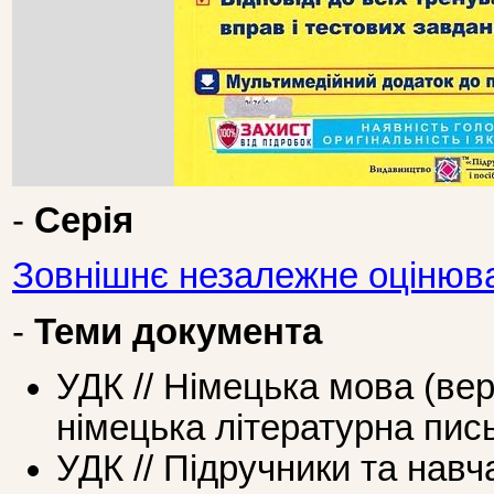
-
Серія
Зовнішнє незалежне оцінюв
-
Теми документа
УДК // Німецька мова (ве
німецька літературна пис
УДК // Підручники та навч