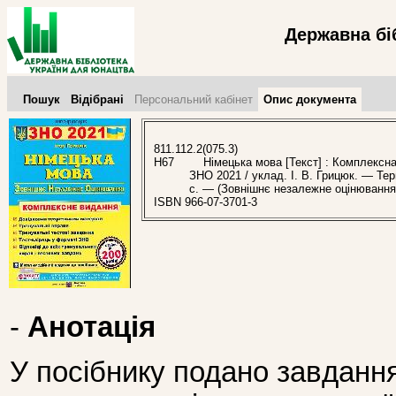
Державна бі
Пошук
Відібрані
Персональний кабінет
Опис документа
811.112.2(075.3)
Н67
Німецька мова [Текст] : Комплексна
ЗНО 2021 / уклад. І. В. Грицюк. — Тер
с. — (Зовнішнє незалежне оцінювання 
ISBN 966-07-3701-3
-
Анотація
У посібнику подано завданн