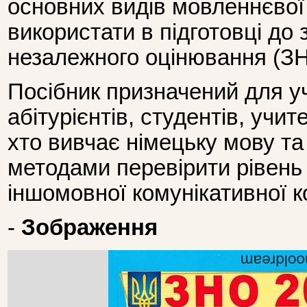
основних видів мовленнєвої 
використати в підготовці до
незалежного оцінювання (ЗН
Посібник призначений для уч
абітурієнтів, студентів, учите
хто вивчає німецьку мову т
методами перевірити рівень
іншомовної комунікативної к
-
Зображення