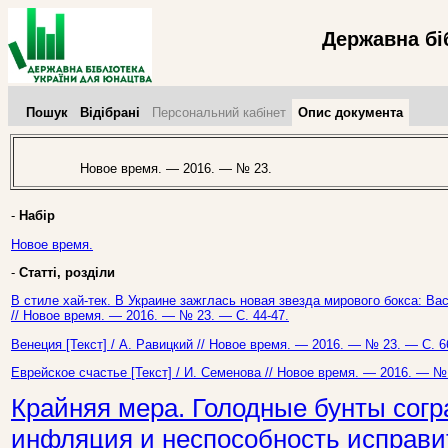
Державна бі
Пошук
Відібрані
Персональний кабінет
Опис документа
Новое время. — 2016. — № 23.
-
Набір
Новое время.
-
Статті, розділи
В стиле хай-тек. В Украине зажглась новая звезда мирового бокса: Ва
// Новое время. — 2016. — № 23. — С. 44-47.
Венеция [Текст] / А. Равицкий // Новое время. — 2016. — № 23. — С. 6
Еврейское счастье [Текст] / И. Семенова // Новое время. — 2016. — № 
Крайняя мера. Голодные бунты сог
инфляция и неспособность исправи